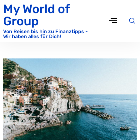
My World of
Group
Von Reisen bis hin zu Finanztipps -
Wir haben alles für Dich!
Die schönsten Reiseziele